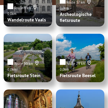
Route 17 km
Route 9 km
0,0km
Archeologische
0,0km
Wandelroute Vaals
fietsroute
Brunssum
Route 30 km
Route 29 km
0,0km
0,0km
Fietsroute Stein
Fietsroute Beesel