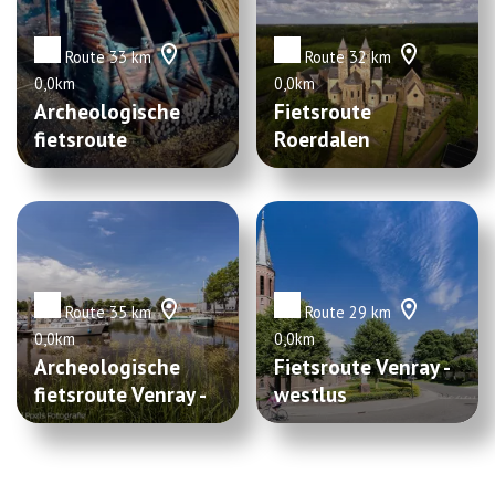
Route 33 km
Route 32 km
0,0km
0,0km
Archeologische
Fietsroute
fietsroute
Roerdalen
gemeente Gennep
Route 35 km
Route 29 km
0,0km
0,0km
Archeologische
Fietsroute Venray -
fietsroute Venray -
westlus
Oostlus