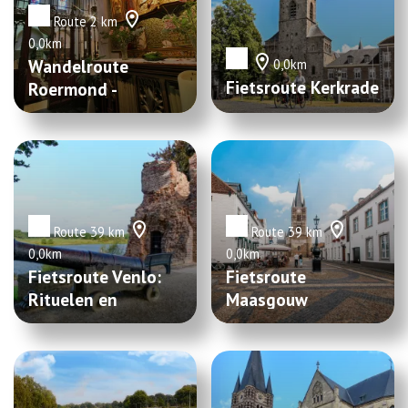
Route 2 km
0,0km
Wandelroute
0,0km
Fietsroute Kerkrade
Roermond -
Kapellerkwartier
Route 39 km
Route 39 km
0,0km
0,0km
Fietsroute Venlo:
Fietsroute
Rituelen en
Maasgouw
Verdediging