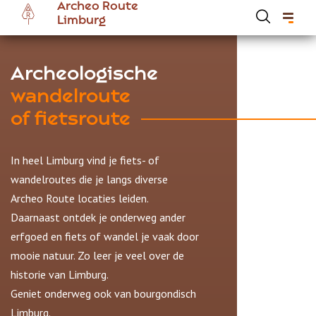
Archeo Route
Overslaan
Limburg
en
naar
de
Hoofdnavigatie Archeoroute Limburg
Archeologische
inhoud
wandelroute
gaan
of fietsroute
In heel Limburg vind je fiets- of
wandelroutes die je langs diverse
Archeo Route locaties leiden.
Daarnaast ontdek je onderweg ander
erfgoed en fiets of wandel je vaak door
mooie natuur. Zo leer je veel over de
historie van Limburg.
Geniet onderweg ook van bourgondisch
Limburg.