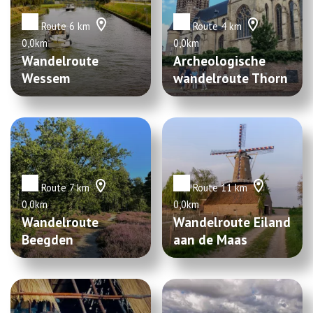
Route 6 km
Route 4 km
0,0km
0,0km
Wandelroute
Archeologische
Wessem
wandelroute Thorn
Route 7 km
Route 11 km
0,0km
0,0km
Wandelroute
Wandelroute Eiland
Beegden
aan de Maas