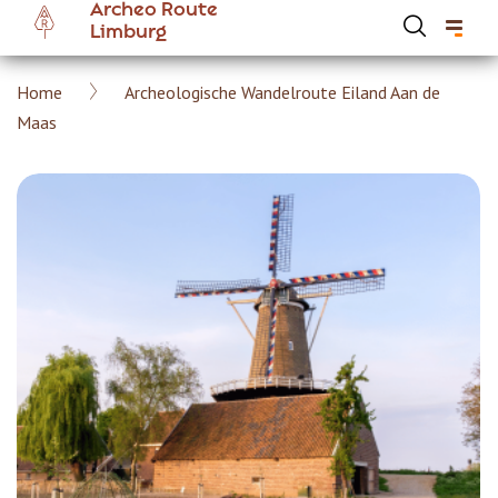
Archeo Route
Overslaan
Limburg
en
naar
Kruimelpad
Home
Archeologische Wandelroute Eiland Aan de
de
Hoofdnavigatie Archeoroute Limburg
Maas
inhoud
gaan