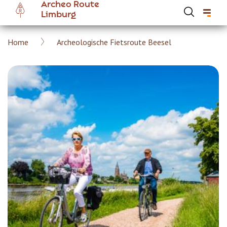
Archeo Route
Overslaan
Limburg
en
naar
Kruimelpad
Home
Archeologische Fietsroute Beesel
de
Hoofdnavigatie Archeoroute Limburg
inhoud
gaan