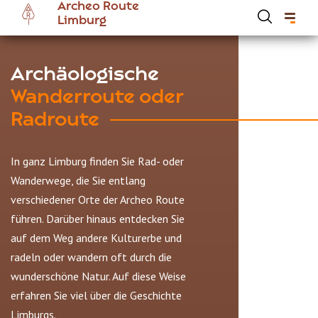
Archeo Route
Skip
Limburg
to
main
content
Hoofdnavigatie Archeoroute DE
Archäologische
Wanderroute oder
Radroute
In ganz Limburg finden Sie Rad- oder
Wanderwege, die Sie entlang
verschiedener Orte der Archeo Route
führen. Darüber hinaus entdecken Sie
auf dem Weg andere Kulturerbe und
radeln oder wandern oft durch die
wunderschöne Natur. Auf diese Weise
erfahren Sie viel über die Geschichte
Limburgs.