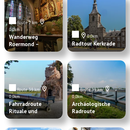
Route 2 km
0,0km
Wanderweg
0,0km
Radtour Kerkrade
Roermond –
Kapellerkwartier
Route 39 km
Route 39 km
0,0km
0,0km
Fahrradroute
Archäologische
Rituale und
Radroute
Verteidigung
Maasgouw