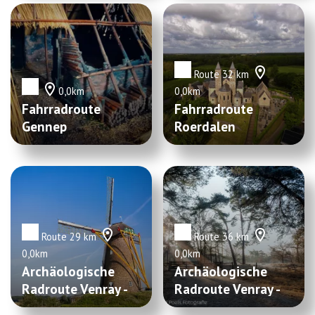
Route 32 km
0,0km
0,0km
Fahrradroute
Fahrradroute
Gennep
Roerdalen
Route 29 km
Route 36 km
0,0km
0,0km
Archäologische
Archäologische
Radroute Venray -
Radroute Venray -
Westliche Schleife
Östliche Schleife