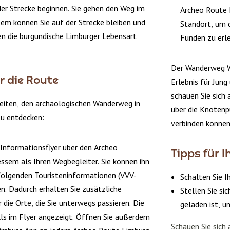
 der Strecke beginnen. Sie gehen den Weg im
Archeo Route 
sem können Sie auf der Strecke bleiben und
Standort, um d
en die burgundische Limburger Lebensart
Funden zu erl
Der Wanderweg We
r die Route
Erlebnis für Jung
schauen Sie sich
keiten, den archäologischen Wanderweg in
über die Knoten
u entdecken:
verbinden können
Informationsflyer über den Archeo
Tipps für 
em als Ihren Wegbegleiter. Sie können ihn
folgenden Touristeninformationen (VVV-
Schalten Sie I
en. Dadurch erhalten Sie zusätzliche
Stellen Sie si
die Orte, die Sie unterwegs passieren. Die
geladen ist, u
ls im Flyer angezeigt. Öffnen Sie außerdem
Schauen Sie sich