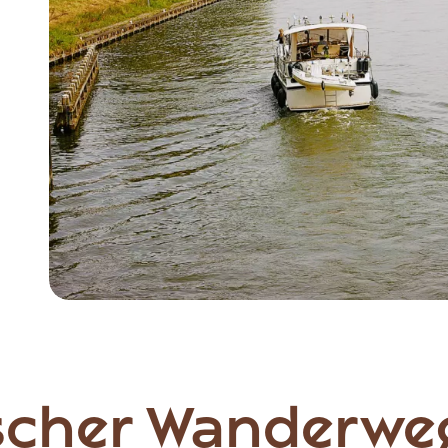
Item
1
of
6
scher Wanderwe