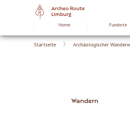
Skip
Archeo Route
to
Limburg
main
Home
Fundorte
Hoofdnavigat
content
Startseite
Archäologischer Wander
Archeoroute
Breadcrumb
DE
Wandern