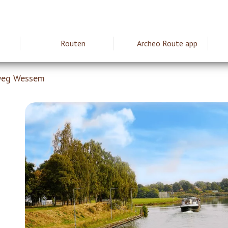
Routen
Archeo Route app
ie
weg Wessem