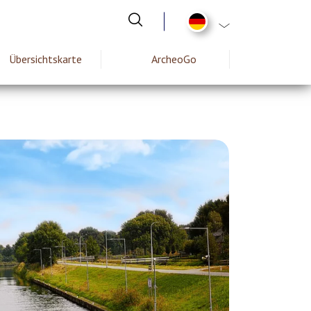
List additional act
Übersichtskarte
ArcheoGo