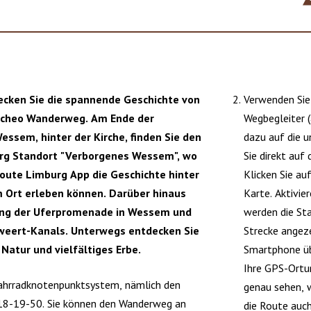
ecken Sie die spannende Geschichte von
Verwenden Sie
cheo Wanderweg. Am Ende der
Wegbegleiter (
ssem, hinter der Kirche, finden Sie den
dazu auf die 
rg Standort "Verborgenes Wessem", wo
Sie direkt auf
Route Limburg App die Geschichte hinter
Klicken Sie au
 Ort erleben können. Darüber hinaus
Karte. Aktivie
ang der Uferpromenade in Wessem und
werden die Sta
eert-Kanals. Unterwegs entdecken Sie
Strecke angeze
Natur und vielfältiges Erbe.
Smartphone übe
Ihre GPS-Ortun
ahrradknotenpunktsystem, nämlich den
genau sehen, w
-19-50. Sie können den Wanderweg an
die Route auch