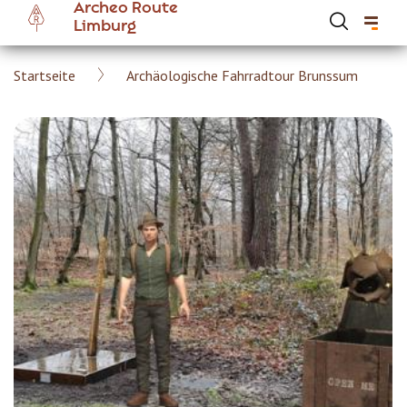
Archeo Route
Skip
Limburg
to
main
Breadcrumb
Startseite
Archäologische Fahrradtour Brunssum
content
Hoofdnavigatie Archeoroute DE