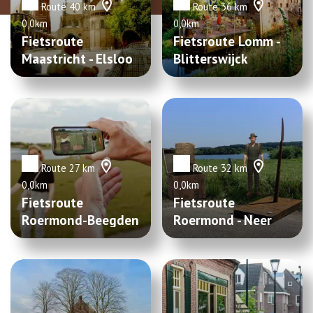
Route 40 km
Route 36 km
0,0km
0,0km
Fietsroute
Fietsroute Lomm -
Maastricht - Elsloo
Blitterswijck
Route 27 km
Route 32 km
0,0km
0,0km
Fietsroute
Fietsroute
Roermond-Beegden
Roermond - Neer