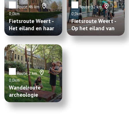
Route 46 km
Route 32 km
0,0km
0,0km
Fietsroute Weert -
Fietsroute Weert -
Het eiland en haar
Op het eiland van
sferen
Weert
Route 2 km
0,0km
Wandelroute
archeologie
Roermond