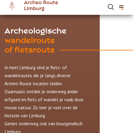
Archeo Route
Overslaan
Limburg
en
naar
de
Hoofdnavigatie Archeoroute Limburg
Archeologische
inhoud
wandelroute
gaan
of fietsroute
In heel Limburg vind je fiets- of
wandelroutes die je langs diverse
Archeo Route locaties leiden.
Daarnaast ontdek je onderweg ander
erfgoed en fiets of wandel je vaak door
mooie natuur. Zo leer je veel over de
historie van Limburg.
Geniet onderweg ook van bourgondisch
Limburg.