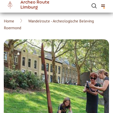
Archeo Route
Overslaan
Limburg
en
naar
Kruimelpad
Home
Wandelroute - Archeologische Beleving
de
Hoofdnavigatie Archeoroute Limburg
Roermond
inhoud
gaan