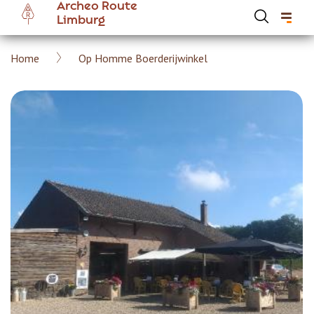
Archeo Route
Overslaan
Limburg
en
naar
Kruimelpad
Home
Op Homme Boerderijwinkel
de
Hoofdnavigatie Archeoroute Limburg
inhoud
gaan