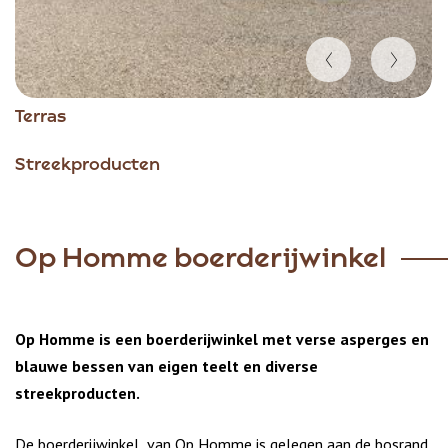
Item
Terras
1
of
Streekproducten
6
Op Homme boerderijwinkel
Op Homme is een boerderijwinkel met verse asperges en
blauwe bessen van eigen teelt en diverse
streekproducten.
De boerderijwinkel van Op Homme is gelegen aan de bosrand