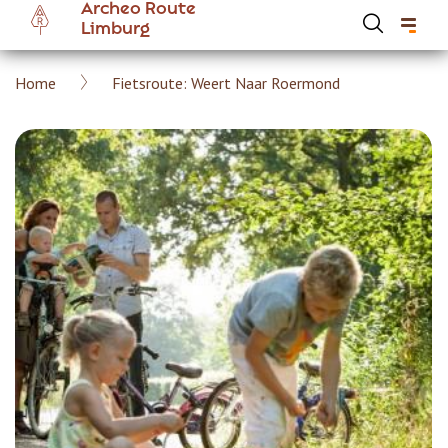
Archeo Route
Overslaan
Limburg
en
naar
Kruimelpad
Home
Fietsroute: Weert Naar Roermond
de
Hoofdnavigatie Archeoroute Limburg
inhoud
gaan