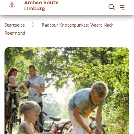
Archeo Route
Skip
Limburg
to
main
Breadcrumb
Startseite
Radtour Knotenpunkte: Weert Nach
content
Hoofdnavigatie Archeoroute DE
Roermond