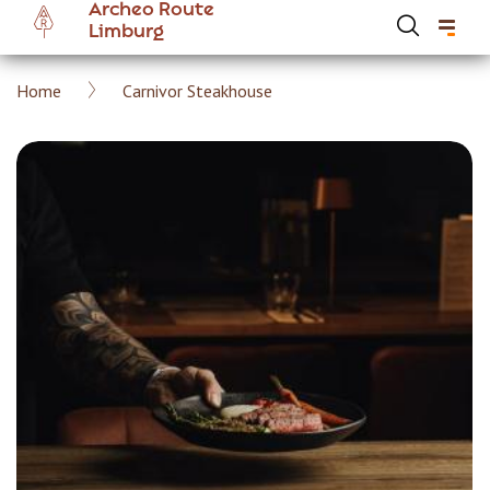
Archeo Route
Overslaan
Limburg
en
naar
Kruimelpad
Home
Carnivor Steakhouse
de
Hoofdnavigatie Archeoroute Limburg
inhoud
gaan