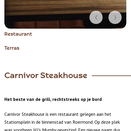
Item
Restaurant
1
of
Terras
4
Carnivor Steakhouse
Het beste van de grill, rechtstreeks op je bord
Carnivor Steakhouse is een restaurant gelegen aan het
Stationsplein in de binnenstad van Roermond. Op deze plek
was voorheen Jill's Murphy gevestigd. Een nieuwe naam dus,