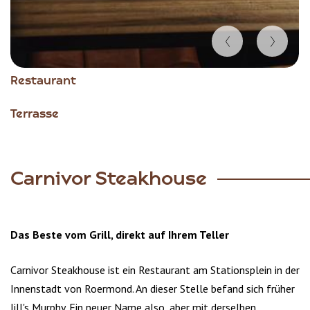
Item
Restaurant
1
of
Terrasse
4
Carnivor Steakhouse
Das Beste vom Grill, direkt auf Ihrem Teller
Carnivor Steakhouse ist ein Restaurant am Stationsplein in der
Innenstadt von Roermond. An dieser Stelle befand sich früher
Jill's Murphy. Ein neuer Name also, aber mit derselben