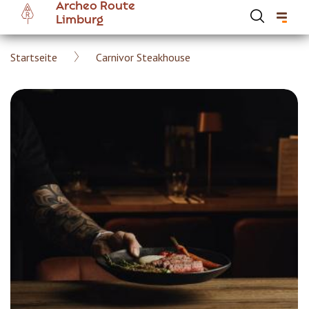
Archeo Route
Skip
Limburg
to
main
Breadcrumb
Startseite
Carnivor Steakhouse
content
Hoofdnavigatie Archeoroute DE