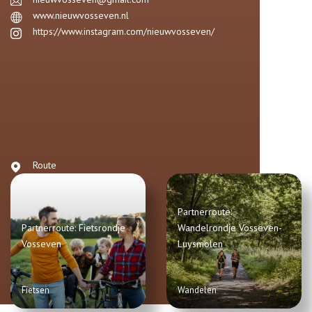
www.nieuwvosseven.nl
https://www.instagram.com/nieuwvosseven/
Route
Partnerroute:
Partnerroute: Fietsrondje
Wandelrondje Vosseven-
Vosseven
Luysmolen
Fietsen
Wandelen