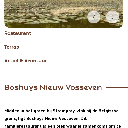
Item
Restaurant
1
of
Terras
5
Actief & Avontuur
Boshuys Nieuw Vosseven
Midden in het groen bij Stramproy, vlak bij de Belgische
grens, ligt Boshuys Nieuw Vosseven. Dit
familierestaurant is een plek waar je samenkomt om te