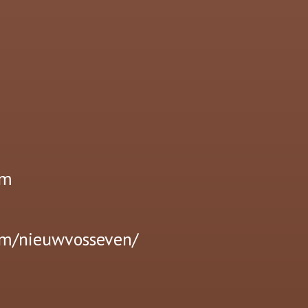
om
om/nieuwvosseven/