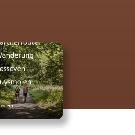
artnerroute:
anderung
osseven-
uysmolen
andern