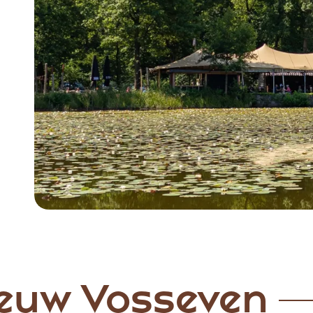
Item
1
of
5
euw Vosseven