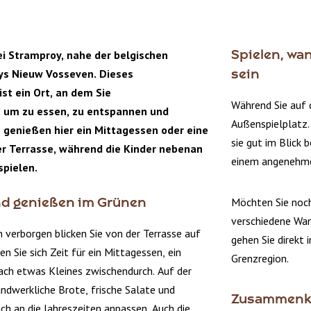
i Stramproy, nahe der belgischen
Spielen, w
ys Nieuw Vosseven. Dieses
sein
st ein Ort, an dem Sie
Während Sie auf d
m zu essen, zu entspannen und
Außenspielplatz. 
e genießen hier ein Mittagessen oder eine
sie gut im Blick
r Terrasse, während die Kinder nebenan
einem angenehmen
spielen.
Möchten Sie noch
nd genießen im Grünen
verschiedene Wa
verborgen blicken Sie von der Terrasse auf
gehen Sie direkt 
n Sie sich Zeit für ein Mittagessen, ein
Grenzregion.
ach etwas Kleines zwischendurch. Auf der
ndwerkliche Brote, frische Salate und
Zusammenko
ich an die Jahreszeiten anpassen. Auch die