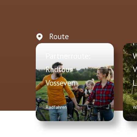
Route
P
Partnerroute:
W
Radtour
V
Vosseven
L
Radfahren
W