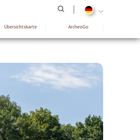
List additional act
Übersichtskarte
ArcheoGo