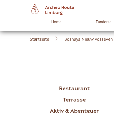
Skip
Archeo Route
to
Limburg
main
Home
Fundorte
Hoofdnavigat
content
Startseite
Boshuys Nieuw Vosseven
Archeoroute
Breadcrumb
DE
Restaurant
Terrasse
Aktiv & Abenteuer