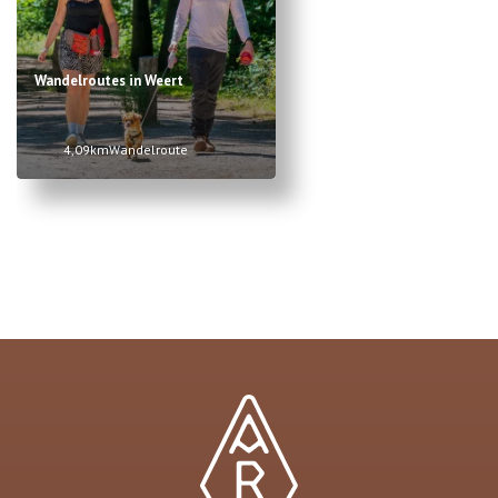
Wandelroutes in Weert
4,09km
Wandelroute
Item
1
of
1