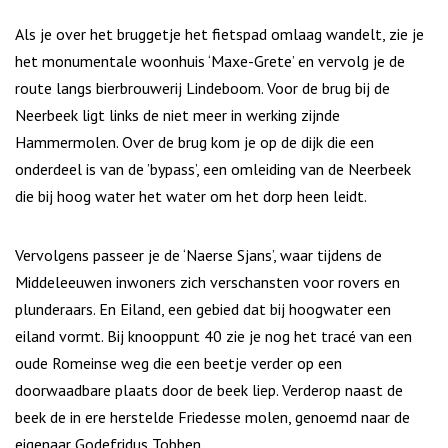
Als je over het bruggetje het fietspad omlaag wandelt, zie je
het monumentale woonhuis ‘Maxe-Grete’ en vervolg je de
route langs bierbrouwerij Lindeboom. Voor de brug bij de
Neerbeek ligt links de niet meer in werking zijnde
Hammermolen. Over de brug kom je op de dijk die een
onderdeel is van de ’bypass’, een omleiding van de Neerbeek
die bij hoog water het water om het dorp heen leidt.
Vervolgens passeer je de ‘Naerse Sjans’, waar tijdens de
Middeleeuwen inwoners zich verschansten voor rovers en
plunderaars. En Eiland, een gebied dat bij hoogwater een
eiland vormt. Bij knooppunt 40 zie je nog het tracé van een
oude Romeinse weg die een beetje verder op een
doorwaadbare plaats door de beek liep. Verderop naast de
beek de in ere herstelde Friedesse molen, genoemd naar de
eigenaar Godefridus Tobben.