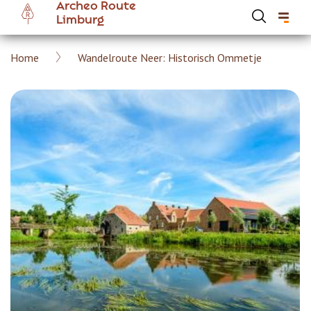
Archeo Route
Overslaan
Limburg
en
naar
Kruimelpad
Home
Wandelroute Neer: Historisch Ommetje
de
Hoofdnavigatie Archeoroute Limburg
inhoud
gaan