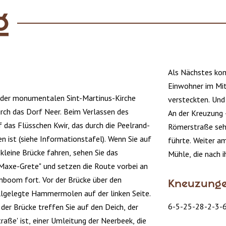
g
Als Nächstes komm
Einwohner im Mit
 der monumentalen Sint-Martinus-Kirche
versteckten. Und E
urch das Dorf Neer. Beim Verlassen des
An der Kreuzung 
 das Flüsschen Kwir, das durch die Peelrand-
Römerstraße sehe
 ist (siehe Informationstafel). Wenn Sie auf
führte. Weiter am
leine Brücke fahren, sehen Sie das
Mühle, die nach 
axe-Grete" und setzen die Route vorbei an
enboom fort. Vor der Brücke über den
Kneuzung
illgelegte Hammermolen auf der linken Seite.
6-5-25-28-2-3-
 der Brücke treffen Sie auf den Deich, der
raße' ist, einer Umleitung der Neerbeek, die