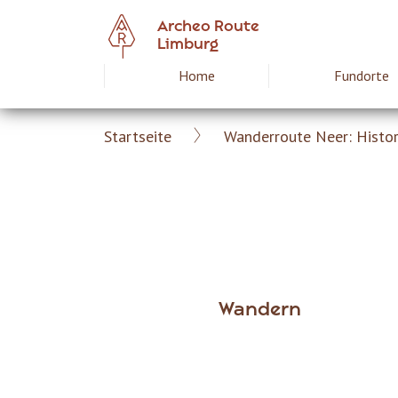
Skip
Archeo Route
to
Limburg
main
Home
Fundorte
Hoofdnavigat
content
Startseite
Wanderroute Neer: Histor
Archeoroute
Breadcrumb
DE
Wandern