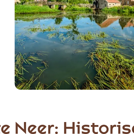
Item
1
of
3
e Neer: Histori