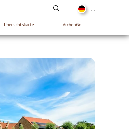
List additional act
Übersichtskarte
ArcheoGo