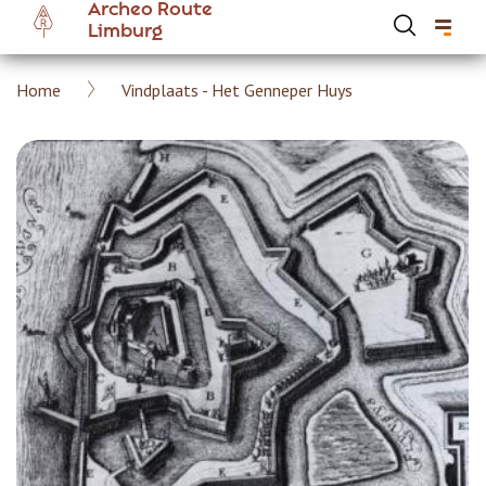
Archeo Route
Overslaan
Limburg
en
naar
Kruimelpad
Home
Vindplaats - Het Genneper Huys
de
Hoofdnavigatie Archeoroute Limburg
inhoud
gaan