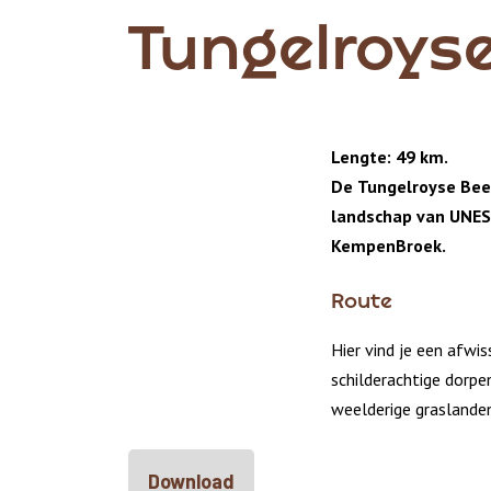
Tungelroys
Lengte: 49 km.
De Tungelroyse Beek
landschap van
UNES
KempenBroek.
Route
Hier vind je een afwi
schilderachtige dorpe
weelderige graslanden
Download