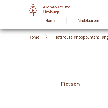
Overslaan
Archeo Route
en
Limburg
naar
Home
Vindplaatsen
Hoofdnavigat
de
inhoud
gaan
Home
Fietsroute Knooppunten: Tun
Archeoroute
Kruimelpad
Limburg
Fietsen