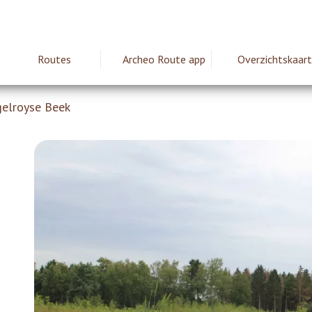
Routes
Archeo Route app
Overzichtskaart
ie
gelroyse Beek