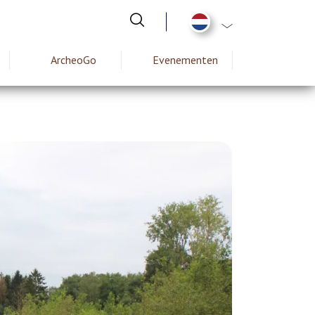
Aanvullende actie
ArcheoGo
Evenementen