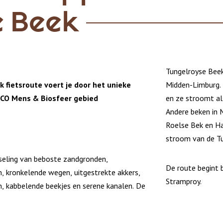
e Beek
Tungelroyse Beek
 fietsroute voert je door het unieke
Midden-Limburg. H
CO Mens & Biosfeer
gebied
en ze stroomt al
Andere beken in 
Roelse Bek en Ha
stroom van de Tu
sseling van beboste zandgronden,
De route begint b
n, kronkelende wegen, uitgestrekte akkers,
Stramproy.
, kabbelende beekjes en serene kanalen. De