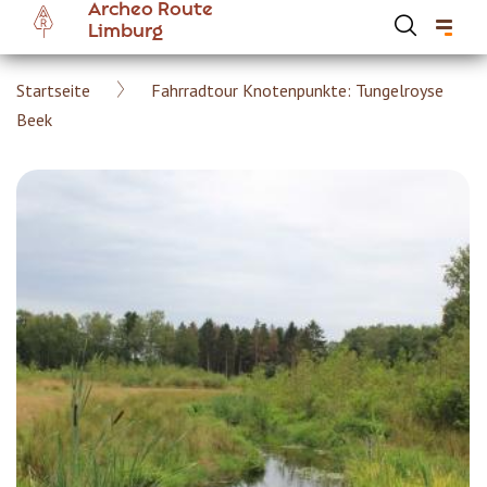
Archeo Route
Skip
Limburg
to
main
Breadcrumb
Startseite
Fahrradtour Knotenpunkte: Tungelroyse
content
Hoofdnavigatie Archeoroute DE
Beek