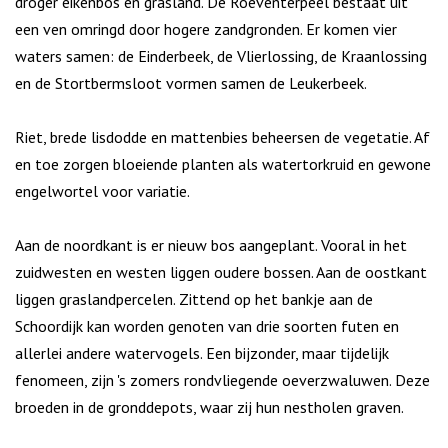
droger eikenbos en grasland. De Roeventerpeel bestaat uit
een ven omringd door hogere zandgronden. Er komen vier
waters samen: de Einderbeek, de Vlierlossing, de Kraanlossing
en de Stortbermsloot vormen samen de Leukerbeek.
Riet, brede lisdodde en mattenbies beheersen de vegetatie. Af
en toe zorgen bloeiende planten als watertorkruid en gewone
engelwortel voor variatie.
Aan de noordkant is er nieuw bos aangeplant. Vooral in het
zuidwesten en westen liggen oudere bossen. Aan de oostkant
liggen graslandpercelen. Zittend op het bankje aan de
Schoordijk kan worden genoten van drie soorten futen en
allerlei andere watervogels. Een bijzonder, maar tijdelijk
fenomeen, zijn 's zomers rondvliegende oeverzwaluwen. Deze
broeden in de gronddepots, waar zij hun nestholen graven.