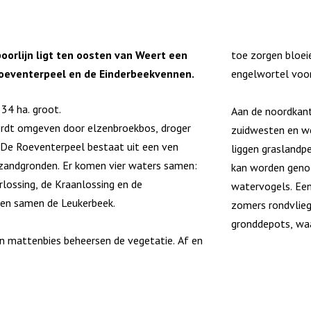
oorlijn ligt ten oosten van Weert een
toe zorgen bloei
Roeventerpeel en de Einderbeekvennen.
engelwortel voor 
 34 ha. groot.
Aan de noordkant 
rdt omgeven door elzenbroekbos, droger
zuidwesten en we
 De Roeventerpeel bestaat uit een ven
liggen graslandpe
zandgronden. Er komen vier waters samen:
kan worden genot
rlossing, de Kraanlossing en de
watervogels. Een 
en samen de Leukerbeek.
zomers rondvlie
gronddepots, waa
en mattenbies beheersen de vegetatie. Af en