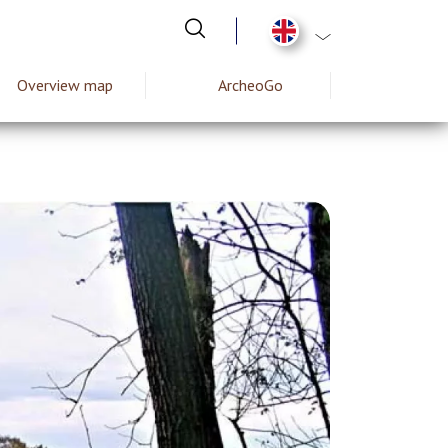
List additional act
Overview map
ArcheoGo