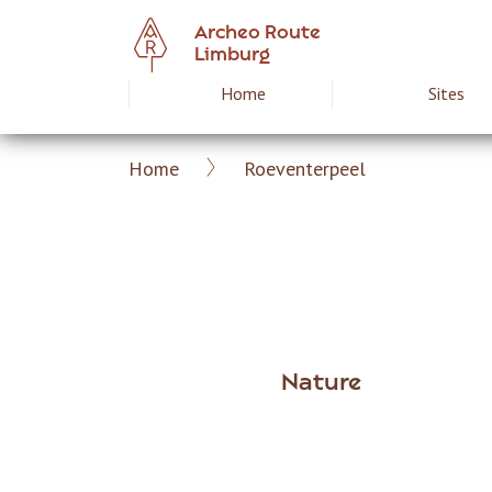
Skip
Archeo Route
to
Limburg
main
Home
Sites
Hoofdnavigat
content
Home
Roeventerpeel
Archeoroute
Breadcrumb
EN
Nature