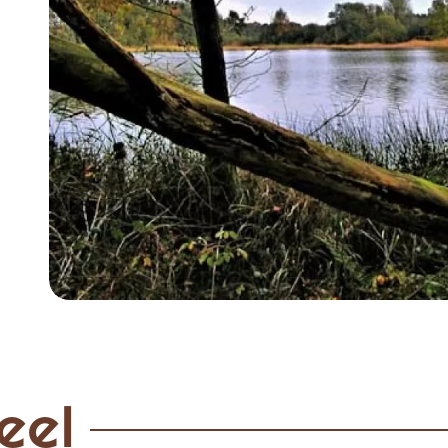
Item
1
of
3
eel