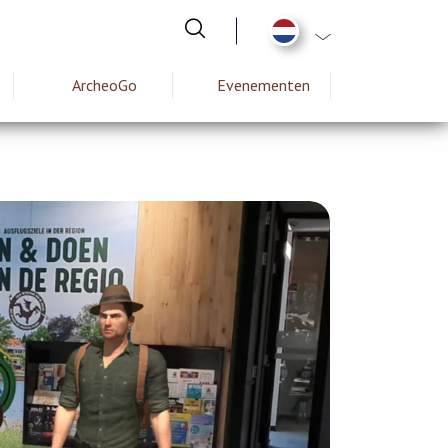
Aanvullende actie
ArcheoGo
Evenementen