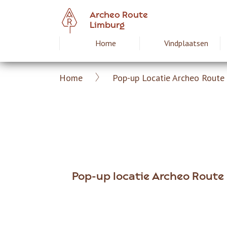
Overslaan
Archeo Route
en
Limburg
naar
Home
Vindplaatsen
Hoofdnavigat
de
inhoud
gaan
Home
Pop-up Locatie Archeo Route
Archeoroute
Kruimelpad
Limburg
Pop-up locatie Archeo Route