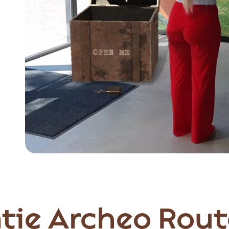
Item
1
of
2
tie Archeo Rout