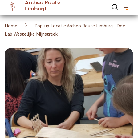
Archeo Route
Overslaan
Limburg
en
naar
Kruimelpad
Home
Pop-up Locatie Archeo Route Limburg - Doe
de
Hoofdnavigatie Archeoroute Limburg
Lab Westelijke Mijnstreek
inhoud
gaan