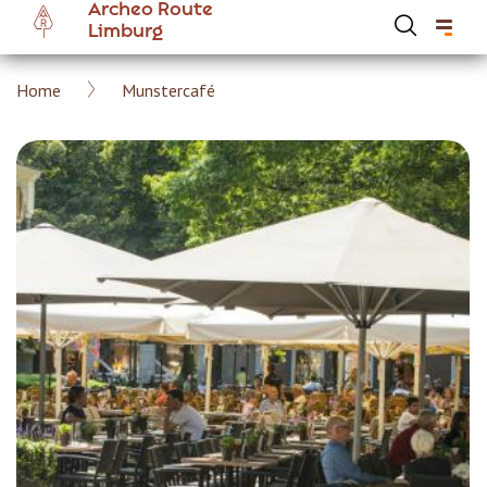
Archeo Route
Overslaan
Limburg
en
naar
Kruimelpad
Home
Munstercafé
de
Hoofdnavigatie Archeoroute Limburg
inhoud
gaan