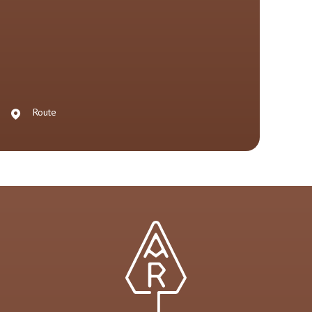
Route