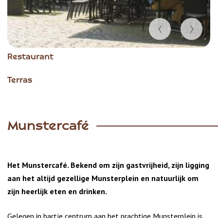
Item
Restaurant
1
of
Terras
6
Munstercafé
Het Munstercafé. Bekend om zijn gastvrijheid, zijn ligging
aan het altijd gezellige Munsterplein en natuurlijk om
zijn heerlijk eten en drinken.
Gelegen in hartje centrum aan het prachtige Munsterplein is