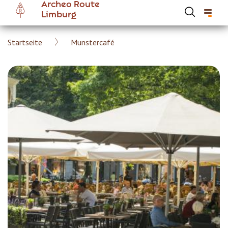
Archeo Route
Skip
Limburg
to
main
Breadcrumb
Startseite
Munstercafé
content
Hoofdnavigatie Archeoroute DE