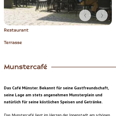
Item
Restaurant
1
of
Terrasse
6
Munstercafé
Das Café Münster. Bekannt für seine Gastfreundschaft,
seine Lage am stets angenehmen Munsterplein und
natürlich für seine köstlichen Speisen und Getränke.
Das Munstercafé liegt im Herzen der Innenstadt am schönen