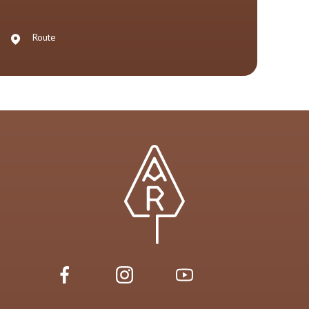
Route