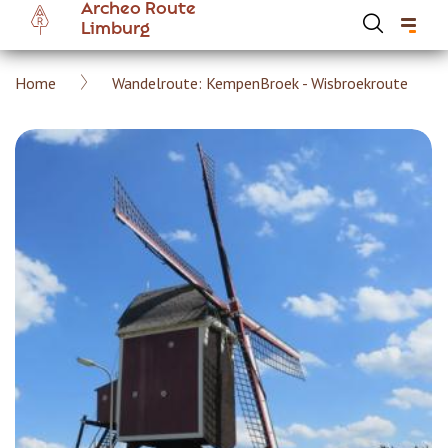
Archeo Route
Overslaan
Limburg
en
naar
Kruimelpad
Home
Wandelroute: KempenBroek - Wisbroekroute
de
Hoofdnavigatie Archeoroute Limburg
inhoud
gaan