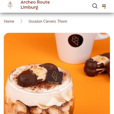
Archeo Route
Overslaan
Limburg
en
naar
Kruimelpad
Home
IJssalon Clevers Thorn
de
Hoofdnavigatie Archeoroute Limburg
inhoud
gaan