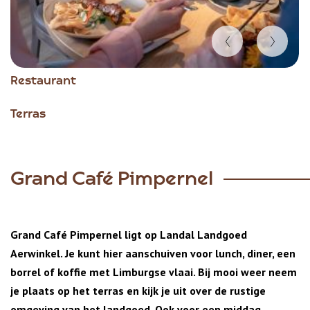
Item
Restaurant
1
of
Terras
5
Grand Café Pimpernel
Grand Café Pimpernel ligt op Landal Landgoed
Aerwinkel. Je kunt hier aanschuiven voor lunch, diner, een
borrel of koffie met Limburgse vlaai. Bij mooi weer neem
je plaats op het terras en kijk je uit over de rustige
omgeving van het landgoed. Ook voor een middag