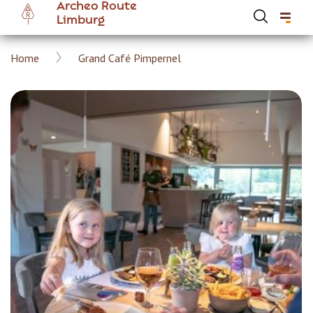
Archeo Route
Overslaan
Limburg
en
naar
Kruimelpad
Home
Grand Café Pimpernel
de
Hoofdnavigatie Archeoroute Limburg
inhoud
gaan