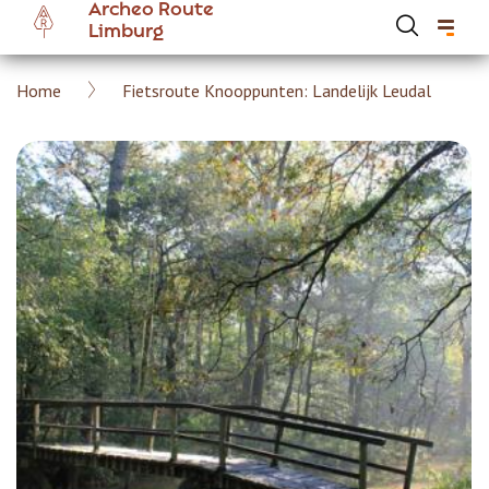
Archeo Route
Overslaan
Limburg
en
naar
Kruimelpad
Home
Fietsroute Knooppunten: Landelijk Leudal
de
Hoofdnavigatie Archeoroute Limburg
inhoud
gaan