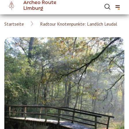
Archeo Route
Skip
Limburg
to
main
Breadcrumb
Startseite
Radtour Knotenpunkte: Landlich Leudal
content
Hoofdnavigatie Archeoroute DE