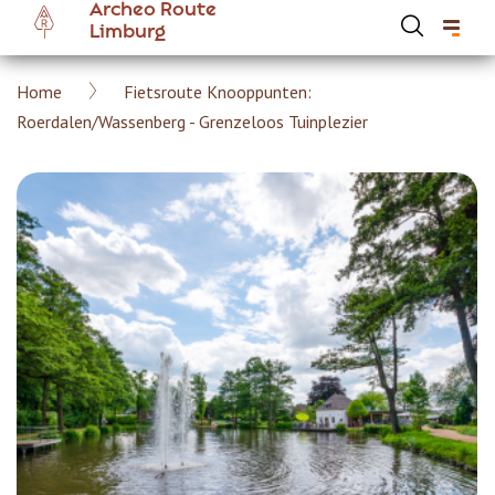
Archeo Route
Overslaan
Limburg
en
naar
Kruimelpad
Home
Fietsroute Knooppunten:
de
Hoofdnavigatie Archeoroute Limburg
Roerdalen/Wassenberg - Grenzeloos Tuinplezier
inhoud
gaan