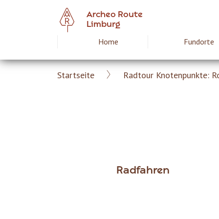
Skip
Archeo Route
to
Limburg
main
Home
Fundorte
Hoofdnavigat
content
Startseite
Radtour Knotenpunkte: R
Archeoroute
Breadcrumb
DE
Radfahren