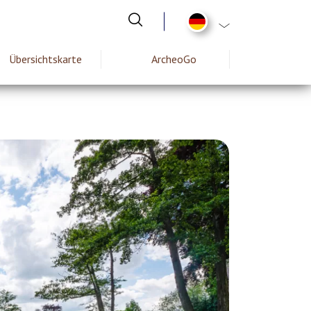
List additional act
Übersichtskarte
ArcheoGo