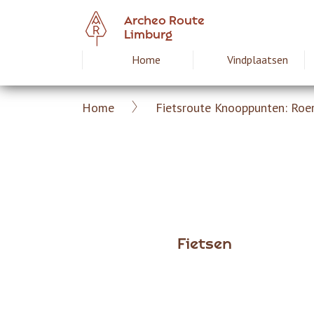
Overslaan
Archeo Route
en
Limburg
naar
Home
Vindplaatsen
Hoofdnavigat
de
inhoud
gaan
Home
Fietsroute Knooppunten: Roer
Archeoroute
Kruimelpad
Limburg
Fietsen