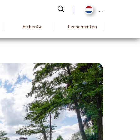
Aanvullende actie
ArcheoGo
Evenementen