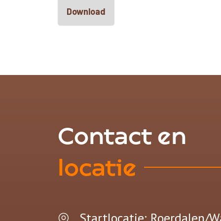
Download
Contact en
locatie
Startlocatie: Roerdalen/W