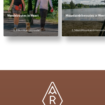
Wandelroutes in Weert
Mountainbikeroutes in Weer
1,99km
Wandelroute
2,36km
Mountainbikerout
Item
1
of
2