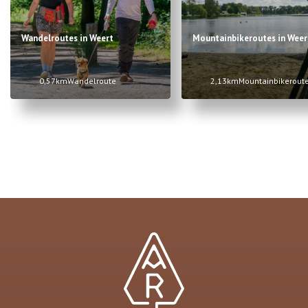
Wandelroutes in Weert
Mountainbikeroutes in Weer
0,57km
Wandelroute
2,13km
Mountainbikerout
Item
1
of
2