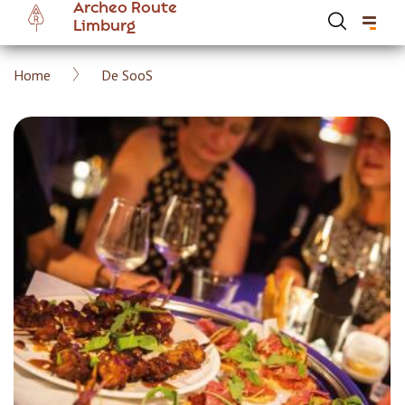
Archeo Route
Overslaan
Limburg
en
naar
Kruimelpad
Home
De SooS
de
Hoofdnavigatie Archeoroute Limburg
inhoud
gaan