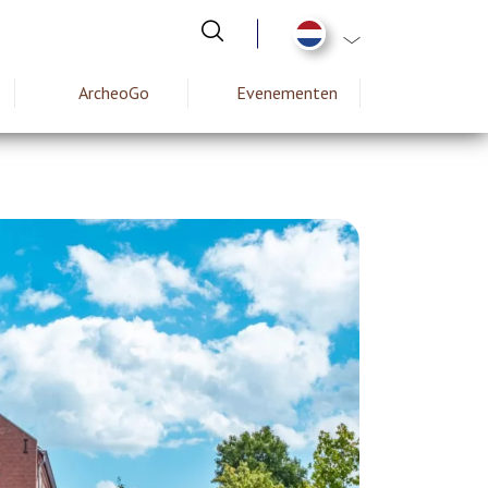
Aanvullende actie
ArcheoGo
Evenementen