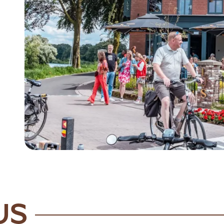
Item
1
of
5
US