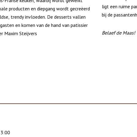
ds-Franse keuken, waarbij wordt gewerkt
ligt een ruime p
kale producten en diepgang wordt gecreëerd
bij de passanten
dse, trendy invloeden. De desserts vallen
e gasten en komen van de hand van patissier
Belaef de Maas!
er Maxim Steijvers
23:00