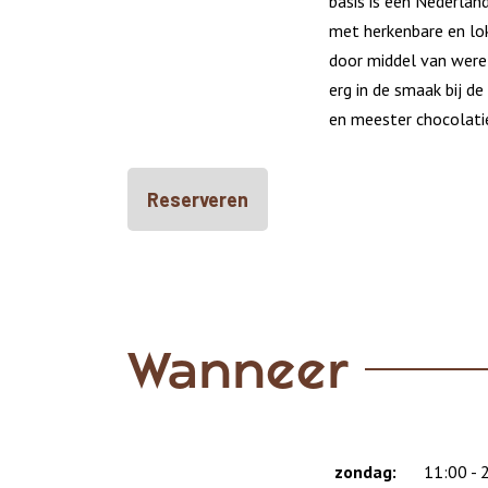
basis is een Nederlan
met herkenbare en lo
door middel van werel
erg in de smaak bij d
en meester chocolati
Reserveren
Wanneer
zondag:
Dag
Time
Reactie
11:00 - 