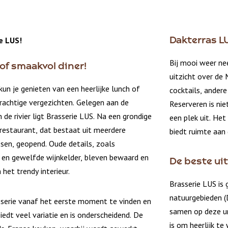
e LUS!
Dakterras L
Bij mooi weer ne
 of smaakvol diner!
uitzicht over de 
kun je genieten van een heerlijke lunch of
cocktails, andere
rachtige vergezichten. Gelegen aan de
Reserveren is ni
de rivier ligt Brasserie LUS. Na een grondige
een plek uit. Het
restaurant, dat bestaat uit meerdere
biedt ruimte aan
ssen, geopend. Oude details, zoals
 en gewelfde wijnkelder, bleven bewaard en
De beste ui
het trendy interieur.
Brasserie LUS is 
natuurgebieden (
serie vanaf het eerste moment te vinden en
samen op deze un
iedt veel variatie en is onderscheidend.
De
is om heerlijk t