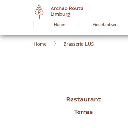
Overslaan
Archeo Route
en
Limburg
naar
Home
Vindplaatsen
Hoofdnavigat
de
inhoud
gaan
Home
Brasserie LUS
Archeoroute
Kruimelpad
Limburg
Restaurant
Terras