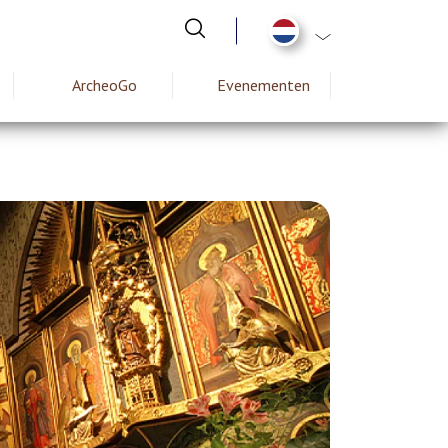
Aanvullende actie
ArcheoGo
Evenementen