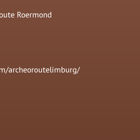
route Roermond
om/archeoroutelimburg/