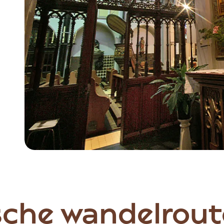
Item
1
of
6
sche wandelrout