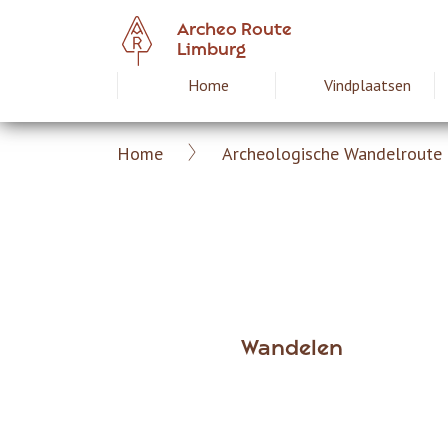
Overslaan
Archeo Route
en
Limburg
naar
Home
Vindplaatsen
Hoofdnavigat
de
inhoud
gaan
Home
Archeologische Wandelroute 
Archeoroute
Kruimelpad
Limburg
Wandelen