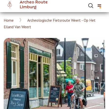
Archeo Route
Overslaan
Limburg
en
naar
Kruimelpad
Home
Archeologische Fietsroute Weert - Op Het
de
Hoofdnavigatie Archeoroute Limburg
Eiland Van Weert
inhoud
gaan