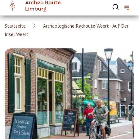
Archeo Route
Skip
Limburg
to
main
Breadcrumb
Startseite
Archäologische Radroute Weert - Auf Der
content
Hoofdnavigatie Archeoroute DE
Insel Weert