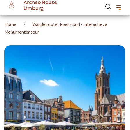
Archeo Route
Overslaan
Limburg
en
naar
Kruimelpad
Home
Wandelroute: Roermond - Interactieve
de
Hoofdnavigatie Archeoroute Limburg
Monumententour
inhoud
gaan