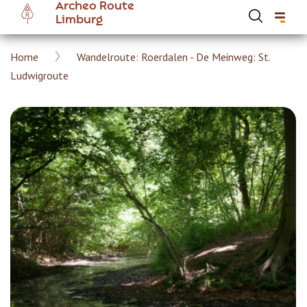
Archeo Route
Overslaan
Limburg
en
naar
Kruimelpad
Home
Wandelroute: Roerdalen - De Meinweg: St.
de
Hoofdnavigatie Archeoroute Limburg
Ludwigroute
inhoud
gaan