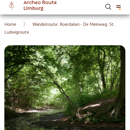
Archeo Route
Overslaan
Limburg
en
naar
Kruimelpad
Home
Wandelroute: Roerdalen - De Meinweg: St.
de
Hoofdnavigatie Archeoroute Limburg
Ludwigroute
inhoud
gaan