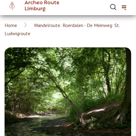
Archeo Route
Overslaan
Limburg
en
naar
Kruimelpad
Home
Wandelroute: Roerdalen - De Meinweg: St.
de
Hoofdnavigatie Archeoroute Limburg
Ludwigroute
inhoud
gaan