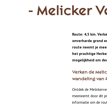
- Melicker 
Route: 4,5 km. Verk
onverharde grond e
route neemt je mee
het prachtige Herke
mogelijkheid om dee
Verken de Meli
wandeling van 
Ontdek de Melickerve
meeneemt door dit pra
informatie om de rout