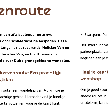
Venroute
en een afwisselende route over
Startpunt: Pa
n door schilderachtige bospaden. Deze
Het startpunt van
 langs het betoverende Melicker Ven en
parkeerplaats va
nboscher Ven, en biedt tevens de
beginnen aan je 
ls over Duits grondgebied te wandelen.
Haal je kaar
ckervenroute: Een prachtige
webshop
4,5 km
Om je goed voor 
nroute, een wandeling van 4,5 km die je
andere routes in
chtige gebied. Hieronder vind je handige
ontdekken, kun je
e te volgen en waar je de kaart kunt