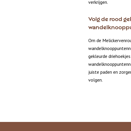
verkrijgen.
Volg de rood ge
wandelknoopp
Om de Melickervenrou
wandelknooppuntennet
gekleurde driehoekjes
wandelknooppuntennet
juiste paden en zorge
volgen.