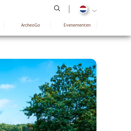
Aanvullende actie
ArcheoGo
Evenementen