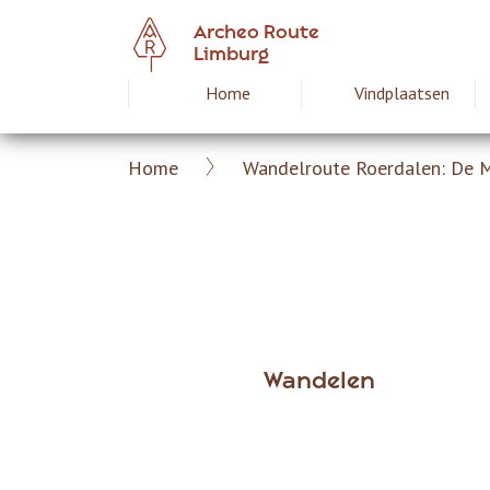
Overslaan
Archeo Route
en
Limburg
naar
Home
Vindplaatsen
Hoofdnavigat
de
inhoud
gaan
Home
Wandelroute Roerdalen: De M
Archeoroute
Kruimelpad
Limburg
Wandelen