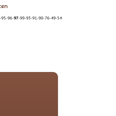
ten
-95-96-
97
-99-93-91-90-76-49-54