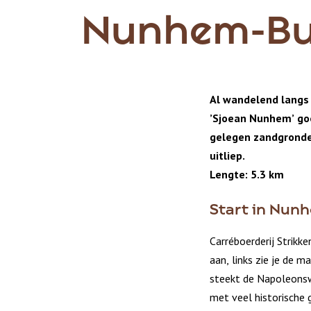
Nunhem-B
Al wandelend langs
’Sjoean Nunhem’ goe
gelegen zandgronde
uitliep.
Lengte: 5.3 km
Start in Nun
Carréboerderij Strikk
aan, links zie je de m
steekt de Napoleons
met veel historische