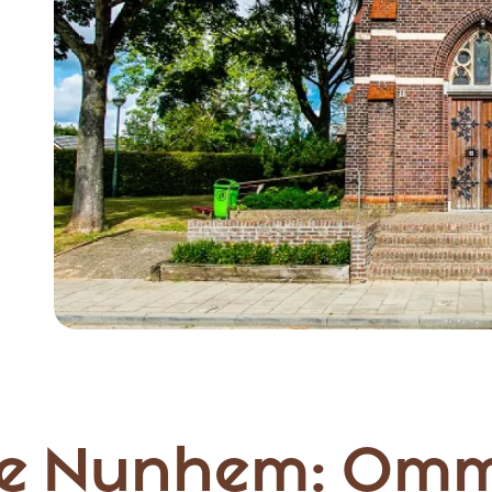
Item
1
of
2
te Nunhem: Omm