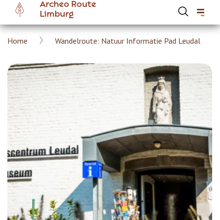
Archeo Route
Overslaan
Limburg
en
naar
Kruimelpad
Home
Wandelroute: Natuur Informatie Pad Leudal
de
Hoofdnavigatie Archeoroute Limburg
inhoud
gaan