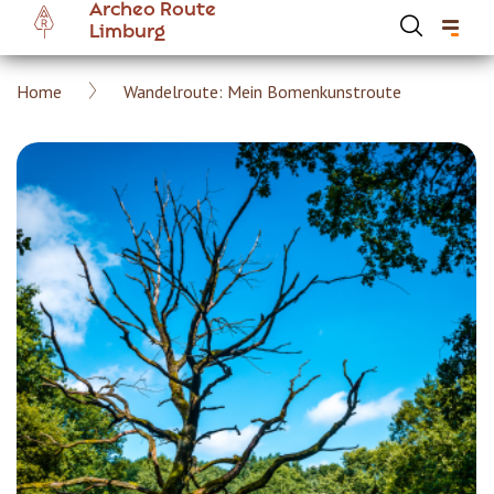
Archeo Route
Overslaan
Limburg
en
naar
Kruimelpad
Home
Wandelroute: Mein Bomenkunstroute
de
Hoofdnavigatie Archeoroute Limburg
inhoud
gaan