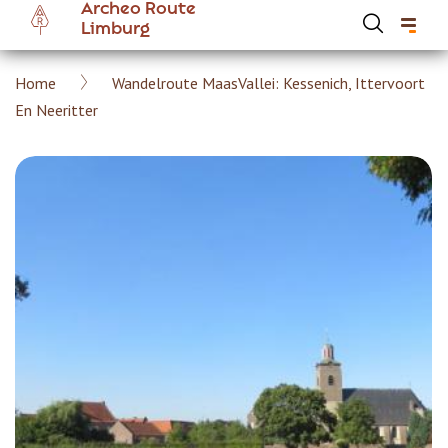
Archeo Route
Overslaan
Limburg
en
naar
Kruimelpad
Home
Wandelroute MaasVallei: Kessenich, Ittervoort
de
Hoofdnavigatie Archeoroute Limburg
En Neeritter
inhoud
gaan